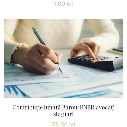
1.00
lei
Contribuție lunară Barou/UNBR avocați
stagiari
78.00
lei