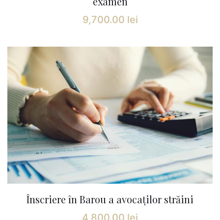
examen
9,700.00
lei
Înscriere în Barou a avocaților străini
4,800.00
lei