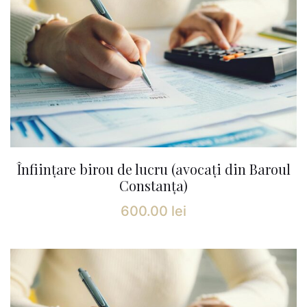
Înființare birou de lucru (avocați din Baroul
Constanța)
600.00
lei