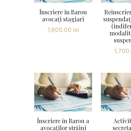
Înscriere în Barou
Reînscrie
avocați stagiari
suspendați
(indife
1,600.00
lei
modalit
suspe
1,700
Înscriere în Barou a
Activi
avocaților străini
secreta