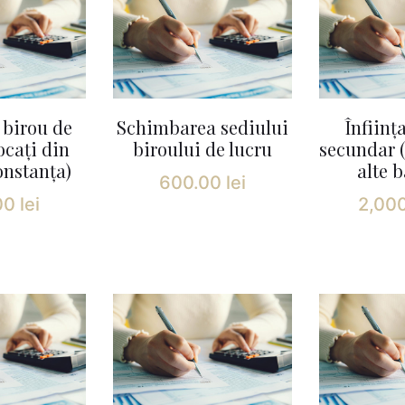
e birou de
Schimbarea sediului
Înființ
ocați din
biroului de lucru
secundar (
onstanța)
alte b
600.00
lei
00
lei
2,00