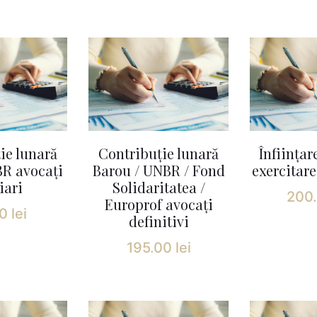
ie lunară
Contribuție lunară
Înființar
R avocați
Barou / UNBR / Fond
exercitare
iari
Solidaritatea /
200
Europrof avocați
00
lei
definitivi
195.00
lei