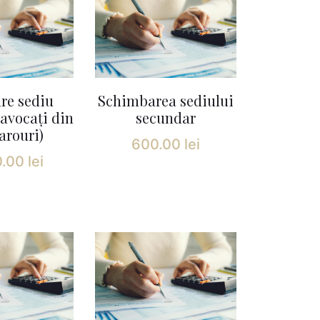
are sediu
Schimbarea sediului
avocați din
secundar
arouri)
600.00
lei
0.00
lei