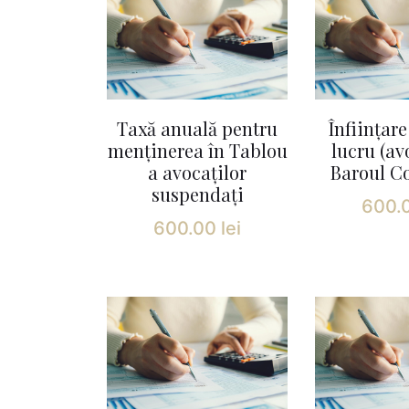
Taxă anuală pentru
Înființar
menținerea în Tablou
lucru (av
a avocaților
Baroul C
suspendați
600.
600.00
lei