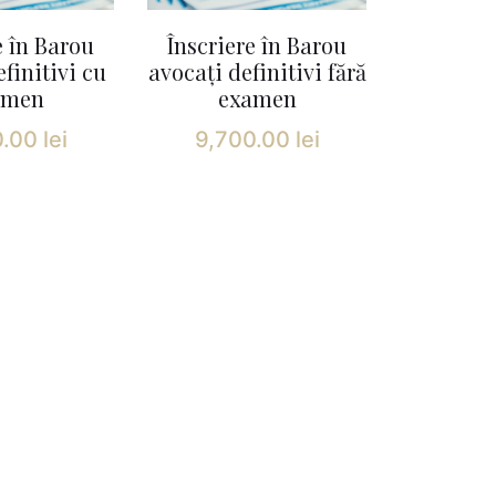
e în Barou
Înscriere în Barou
finitivi cu
avocați definitivi fără
amen
examen
0.00
lei
9,700.00
lei