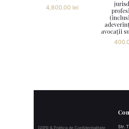
juris
4,800.00
lei
profes
(inclus
adeverin
avocații s
400.
Con
Str. 
GDPR & Politica de Confidențialitate