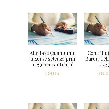
Alte taxe (cuantumul
Contribuț
taxei se setează prin
Barou/UNB
alegerea cantității)
stag
1.00
lei
78.