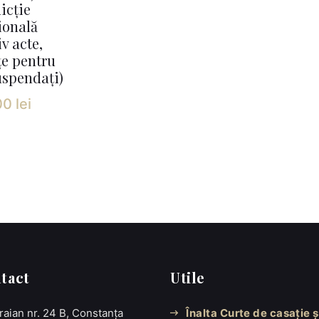
dicție
ională
iv acte,
țe pentru
uspendați)
00
lei
tact
Utile
Traian nr. 24 B, Constanța
Înalta Curte de casație ș