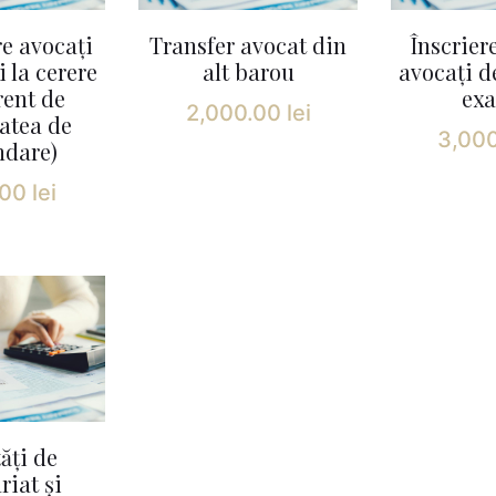
re avocați
Transfer avocat din
Înscrier
 la cerere
alt barou
avocați de
rent de
ex
2,000.00
lei
atea de
3,00
ndare)
.00
lei
tăți de
riat și